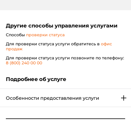
Другие способы управления услугами
Способы
проверки статуса
Для проверки статуса услуги обратитесь в
офис
продаж
Для проверки статуса услуги позвоните по телефону:
8 (800) 240 00 00
входящий и исходящий интернет-трафик
Подробнее об услуге
тарифицируется без взимания дополнительной
платы и не ограничивается по пропускной
способности канала вне зависимости от
Особенности предоставления услуги
используемой точки доступа (APN);
интернет-трафик, потребленный при
включенной услуге, не учитывается в квотах
трафика,предоставленных в рамках других услуг;