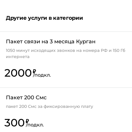
пропускная способность для категории
интернет-трафика "P2P" ограничивается до 64
Другие услуги в категории
Кбит/с;
услуга не действует при отрицательном балансе.
Пакет связи на 3 месяца Курган
1050 минут исходящих звонков на номера РФ и 150 Гб
интернета
2000
₽
/
подкл.
Пакет 200 Смс
пакет 200 Смс за фиксированную плату
300
₽
/
подкл.