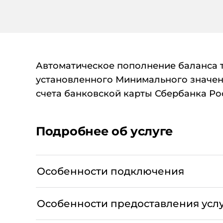
Автоматическое пополнение баланса 
установленного Минимального значени
счета банковской карты Сбербанка Ро
Подробнее об услуге
Особенности подключения
Как только баланс мобильного телефона ст
значения, Мотив мгновенно отправляет запро
телефона.
Особенности предоставления усл
Сбербанк автоматически производит списани