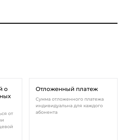
й о
Отложенный платеж
жных
Сумма отложенного платежа
индивидуальна для каждого
абонента
ься от
ии
цевой