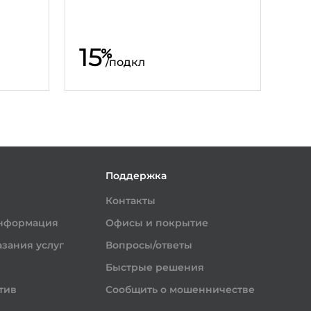
15
%
/
подкл
и
Поддержка
Контакты
информация
Офисы и покрытие
зания услуг
Вопросы/ответы
Быстрые решения
тив
Сообщить о мошенничестве