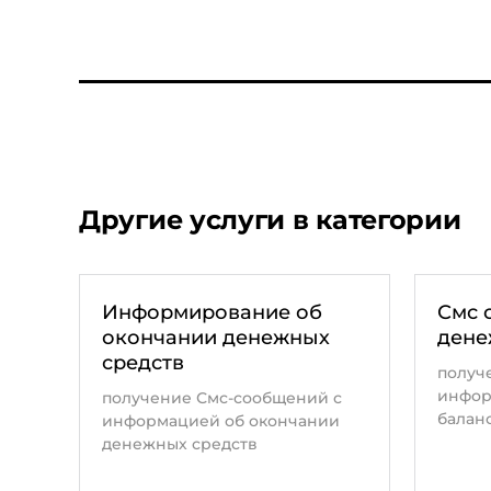
размере установленной Вами суммы платежа и
Минимальный баланс, при котором выполняетс
платежа — от 50 руб. до 10 000 руб.
Услуга предоставляется бесплатно. Зачисле
без взимания дополнительных комиссий.
Другие услуги в категории
Информирование об
Смс 
окончании денежных
дене
средств
получ
инфор
получение Смс-сообщений с
балан
информацией об окончании
денежных средств