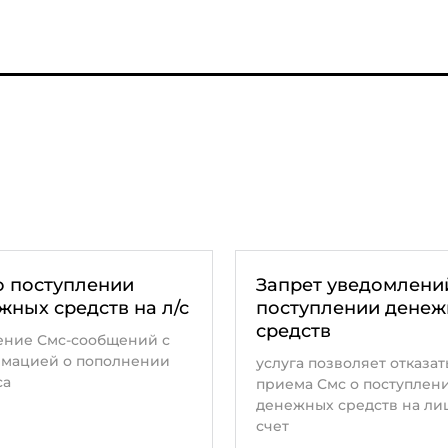
 зачисляет их на баланс телефона.
я Автоплатеж — от 10 руб. до 10 000 руб. Сумма
ние платежа происходит в режиме реального времени,
о поступлении
Запрет уведомлени
жных средств на л/с
поступлении дене
средств
ение Смс-сообщений с
мацией о пополнении
услуга позволяет отказат
са
приема Смс о поступлен
денежных средств на ли
счет