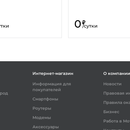
0
₽
утки
/
сутки
Интернет-магазин
О компани
Информация для
Новости
покупателей
ород
Правовая 
Смартфоны
Правила ока
Роутеры
Бизнес
Модемы
Работа в Мо
Аксессуары