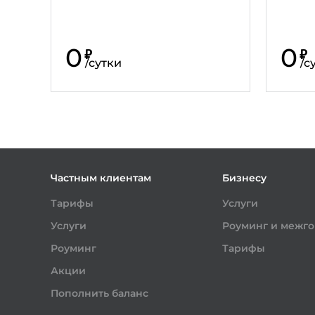
0
0
₽
₽
/
сутки
/
с
Частным клиентам
Бизнесу
Тарифы
Услуги
Услуги
Роуминг и межг
Роуминг
Тарифы
Акции
Пополнить баланс