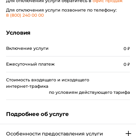
Для отключения услуги обратитесь в
офис продаж
Для отключения услуги позвоните по телефону:
8 (800) 240 00 00
Условия
Включение услуги
0
₽
Полный доступ к сети интернета —
"LTE/GPRS/EDGE". Точки доступа (APN) – inet.ycc.ru
Ежесуточный платеж
0
₽
(полный доступ к сети интернета и доступ к
внутригородской сети интернета), sip.ycc.ru (при
Стоимость входящего и исходящего
использовании статического IP-адреса).
интернет-трафика
по условиям действующего тарифа
После включения Услуги Вам необходимо
Подробнее об услуге
перезагрузить телефон и произвести
настройки Вашего телефона. Для
получения необходимых настроек
Особенности предоставления услуги