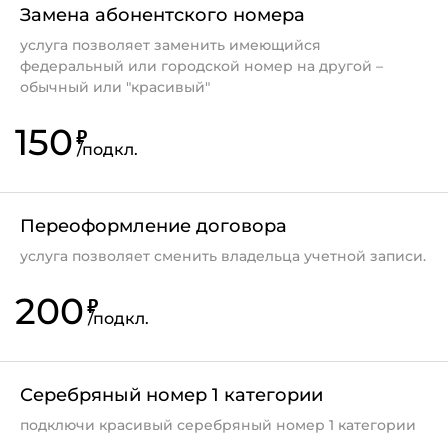
Замена абонентского номера
необходимо написать заявление в офисе
услуга позволяет заменить имеющийся
компании;
федеральный или городской номер на другой –
обычный или "красивый"
срок рассмотрения заявления - до 30
календарных дней;
150
₽
/
подкл.
о результате рассмотрения абонента
проинформируют по Смс;
после получения Смс абонент может получить
Переоформление договора
детализацию в офисе, в котором было оформлено
услуга позволяет сменить владельца учетной записи.
заявление.
200
₽
/
подкл.
Серебряный номер 1 категории
подключи красивый серебряный номер 1 категории