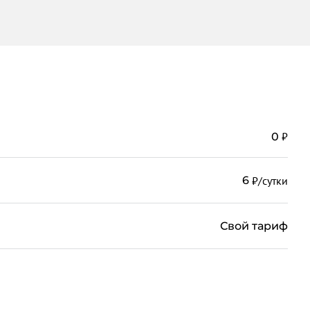
₽
0
₽/сутки
6
Свой тариф