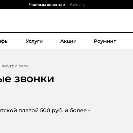
Частным клиентам
Бизнесу
ифы
Услуги
Акции
Роуминг
 внутри сети
ые звонки
ской платой 500 руб. и более -