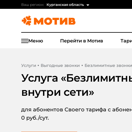
Ваш регион:
Курганская область
Меню
Перейти в Мотив
Тар
Услуги
Выгодные звонки
Безлимитные звонки
Услуга «
Безлимитн
внутри сети
»
для абонентов Своего тарифа с абонент
0 руб./сут.