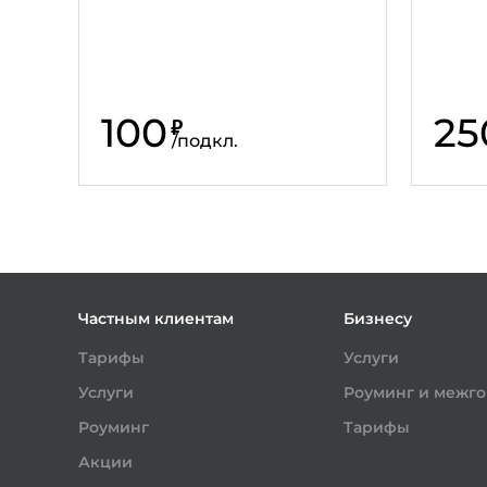
100
25
₽
/
подкл.
Частным клиентам
Бизнесу
Тарифы
Услуги
Услуги
Роуминг и межг
Роуминг
Тарифы
Акции