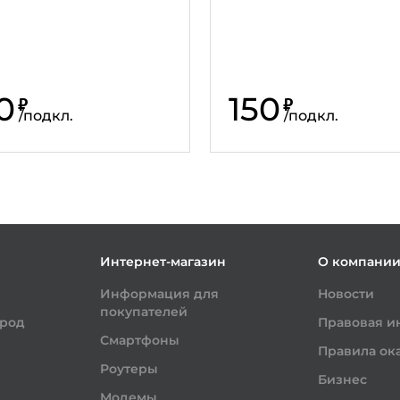
0
150
₽
₽
/
подкл.
/
подкл.
Интернет-магазин
О компани
Информация для
Новости
покупателей
ород
Правовая 
Смартфоны
Правила ока
Роутеры
Бизнес
Модемы