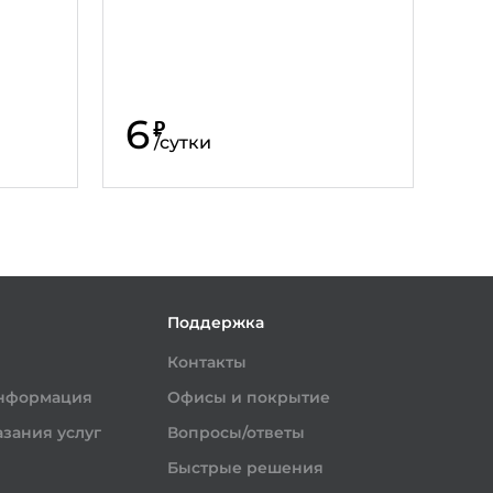
6
₽
/
сутки
и
Поддержка
Контакты
информация
Офисы и покрытие
зания услуг
Вопросы/ответы
Быстрые решения