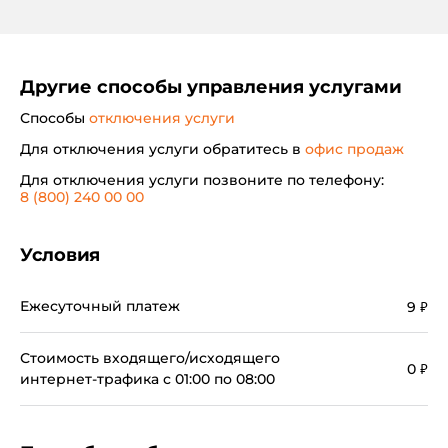
Другие способы управления услугами
Способы
отключения услуги
Для отключения услуги обратитесь в
офис продаж
Для отключения услуги позвоните по телефону:
8 (800) 240 00 00
Условия
Ежесуточный платеж
9
₽
Услуга позволяет пользоваться мобильным
интернетом без взимания платы за интернет-
Стоимость входящего/исходящего
трафик с 01:00 до 08:00 (при использовании точек
0
₽
интернет-трафика с 01:00 по 08:00
Смс-сервис
доступа (APN) inet.ycc.ru, sip.ycc.ru).
Отправьте
Смс
на номер
1049
с текстом:
OFF
– для
Для абонентов, обслуживающихся на
отключения услуги.Дождитесь подтверждения
корпоративных тарифах, услуга предоставляется