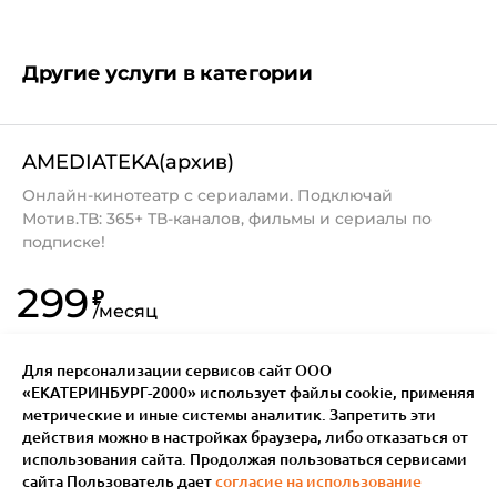
На момент начала интернет-сессии баланс
Вашего лицевого счета должен быть более 9,00
Другие услуги в категории
руб.
111
8 800 240
AMEDIATEKA(архив)
0000
Онлайн-кинотеатр с сериалами. Подключай
Мотив.ТВ: 365+ ТВ-каналов, фильмы и сериалы по
подписке!
299
₽
/
месяц
Для персонализации сервисов сайт ООО
«ЕКАТЕРИНБУРГ-2000» использует файлы сookie, применяя
метрические и иные системы аналитик. Запретить эти
действия можно в настройках браузера, либо отказаться от
использования сайта. Продолжая пользоваться сервисами
сайта Пользователь дает
согласие на использование