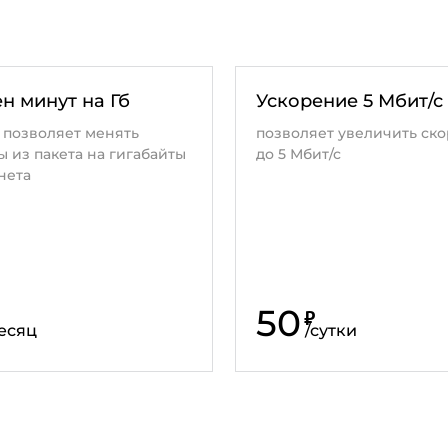
н минут на Гб
Ускорение 5 Мбит/с
 позволяет менять
позволяет увеличить ско
 из пакета на гигабайты
до 5 Мбит/с
нета
50
₽
есяц
/
сутки