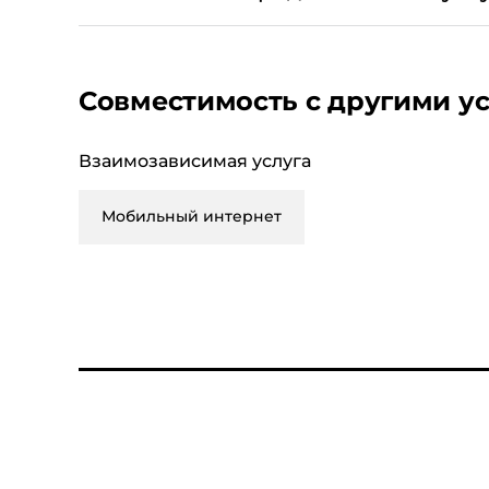
остальной интернет-трафик блокируется (за
первые 300 Мб в сутки предоставляются на с
сверх 300 Мб в сутки скорость предоставлен
Совместимость с другими у
Взаимозависимая услуга
Мобильный интернет