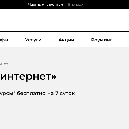
Частным клиентам
Бизнесу
ифы
Услуги
Акции
Роуминг
рнет
интернет
»
рсы" бесплатно на 7 суток