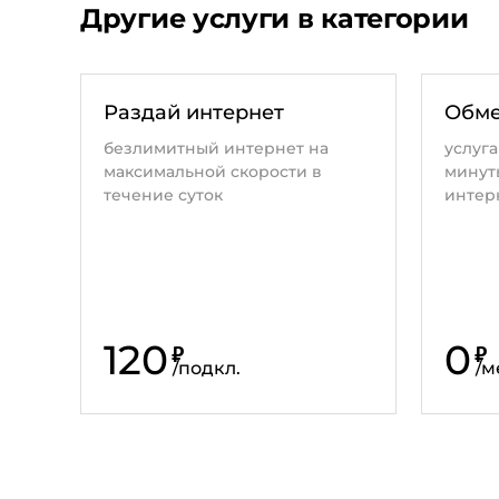
Другие услуги в категории
Раздай интернет
Обме
безлимитный интернет на
услуга
максимальной скорости в
минуты
течение суток
интер
120
0
₽
₽
/
подкл.
/
м