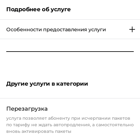
сохраняются (исключение: архивные услуги).
Подробнее об услуге
При смене с пакетных тарифов на голосовые
возможно списание аб.платы за услугу
"
Пропущенный вызов
".
Особенности предоставления услуги
При смене тарифа остатки пакетов и интернет-
трафик, полученный в обмен на минуты, сгорают.
Исключение
Свой тариф
- остатки пакетов и
интернет-трафик, полученный в обмен на минуты,
переносятся при изменении параметров тарифа, в
случае успешного списания абонентской платы
Другие услуги в категории
При отключенной услуге "
Мобильный интернет
"
- после смены тарифа услуга подключится
автоматически.
Перезагрузка
услуга позволяет абоненту при исчерпании пакетов
по тарифу не ждать автопродления, а самостоятельно
вновь активировать пакеты