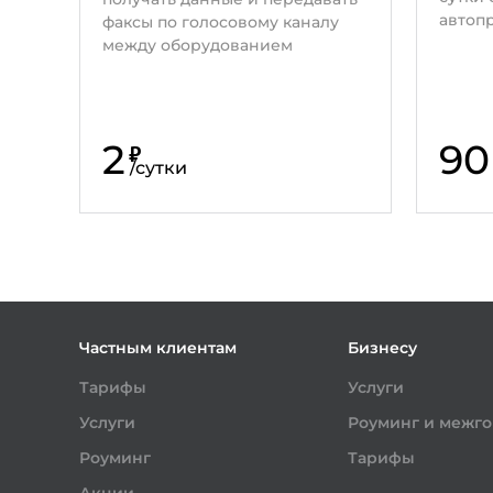
автоп
факсы по голосовому каналу
между оборудованием
2
90
₽
/
сутки
Частным клиентам
Бизнесу
Тарифы
Услуги
Услуги
Роуминг и межг
Роуминг
Тарифы