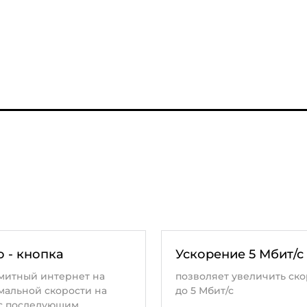
о - кнопка
Ускорение 5 Мбит/с
митный интернет на
позволяет увеличить ско
мальной скорости на
до 5 Мбит/с
 с последующим