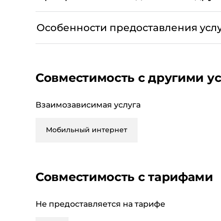
Пакет 1 Гб
П
Точки доступа (APN): inet.ycc.ru, sip.ycc.ru.
Особенности предоставления усл
Условия услуги "Раздай интернет" действуют
включения услуги "Раздай интернет".
Скорость соединения с торрент и файлообме
Совместимость с другими у
ограничена до 64 Кб/сек.
Взаимозависимая услуга
Мобильный интернет
Совместимость с тарифами
Не предоставляется на тарифе