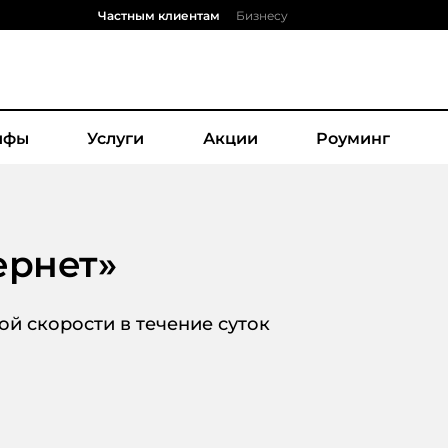
Частным клиентам
Бизнесу
ифы
Услуги
Акции
Роуминг
ернет
»
й скорости в течение суток