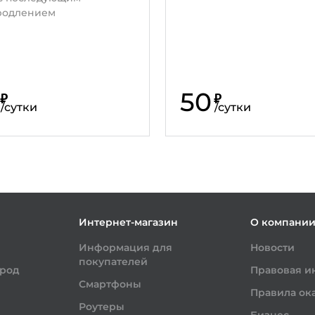
родлением
50
₽
₽
/
сутки
/
сутки
Интернет-магазин
О компани
Информация для
Новости
покупателей
ород
Правовая 
Смартфоны
Правила ока
Роутеры