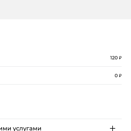
₽
120
₽
0
ими услугами