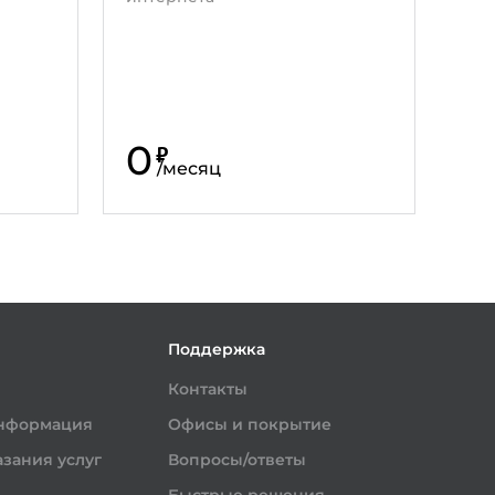
0
₽
/
месяц
и
Поддержка
Контакты
информация
Офисы и покрытие
зания услуг
Вопросы/ответы