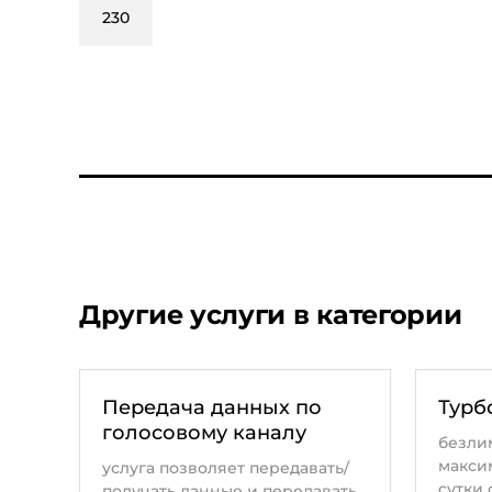
230
Другие услуги в категории
Передача данных по
Турб
голосовому каналу
безли
макси
услуга позволяет передавать/
сутки
получать данные и передавать