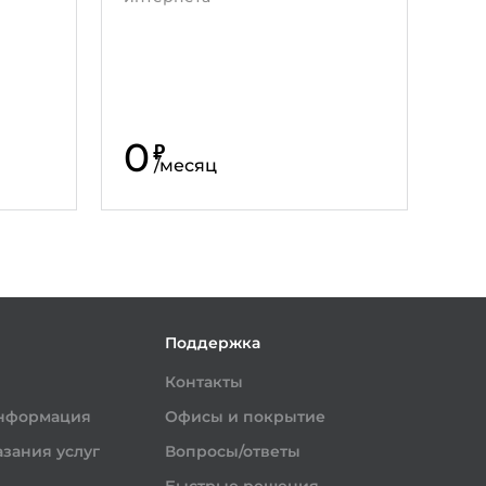
0
₽
/
месяц
и
Поддержка
Контакты
информация
Офисы и покрытие
зания услуг
Вопросы/ответы