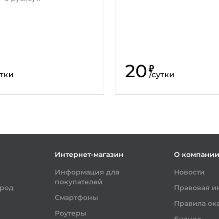
20
₽
тки
/
сутки
Интернет-магазин
О компани
Информация для
Новости
покупателей
ород
Правовая 
Смартфоны
Правила ока
Роутеры