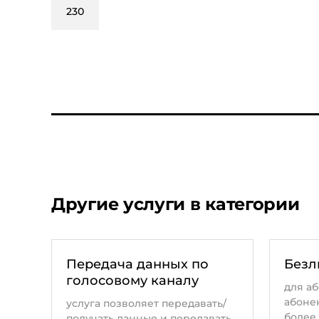
230
Другие услуги в категории
Передача данных по
Безл
голосовому каналу
для аб
абонен
услуга позволяет передавать/
более -
получать данные и передавать