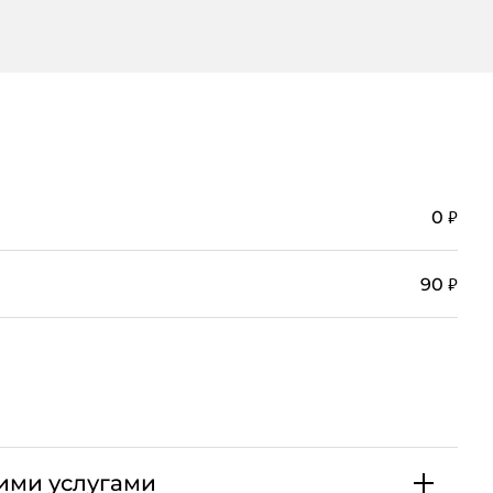
₽
0
₽
90
ими услугами