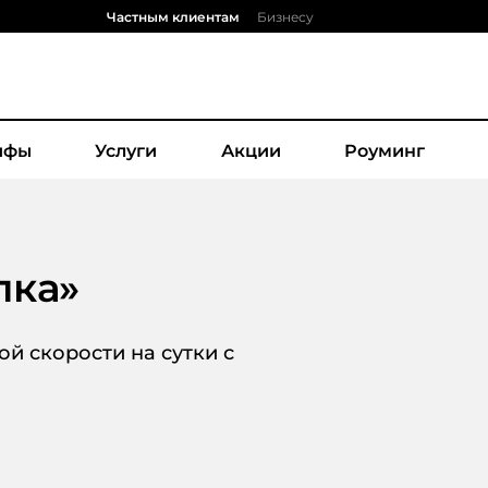
Частным клиентам
Бизнесу
ифы
Услуги
Акции
Роуминг
пка
»
й скорости на сутки с