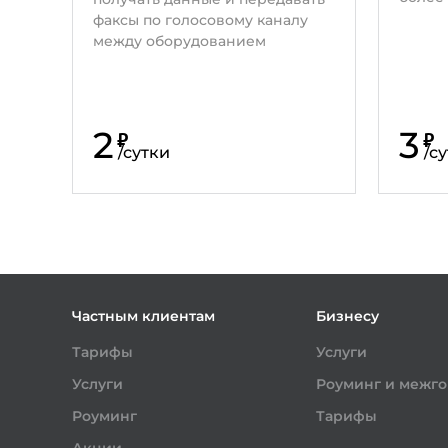
факсы по голосовому каналу
между оборудованием
2
3
₽
₽
/
сутки
/
су
Частным клиентам
Бизнесу
Тарифы
Услуги
Услуги
Роуминг и межг
Роуминг
Тарифы