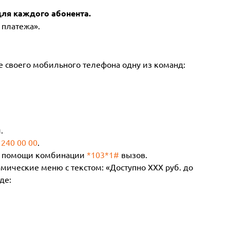
ля каждого абонента.
 платежа».
е своего мобильного телефона одну из команд:
.
 240 00 00
.
ри помощи комбинации
*103*1#
вызов.
мические меню с текстом: «Доступно ХХХ руб. до
де: