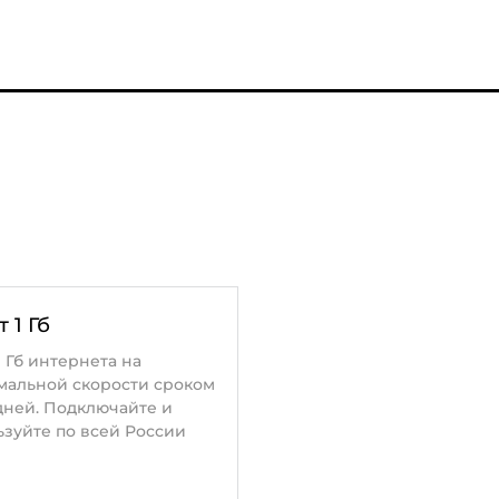
 1 Гб
1 Гб интернета на
мальной скорости сроком
дней. Подключайте и
ьзуйте по всей России