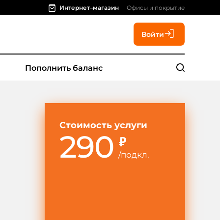
Интернет–магазин
Офисы и покрытие
Войти
Пополнить баланс
Стоимость услуги
290
₽
/
подкл.