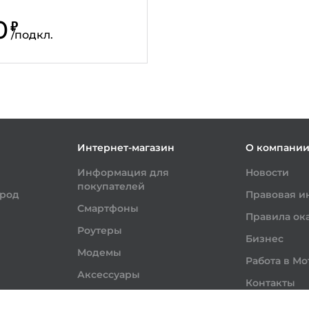
0
₽
/
подкл.
Интернет-магазин
О компани
Информация для
Новости
покупателей
ород
Правовая 
Смартфоны
Правила ока
Роутеры
Бизнес
Модемы
Работа в Мо
Аксессуары
Контакты