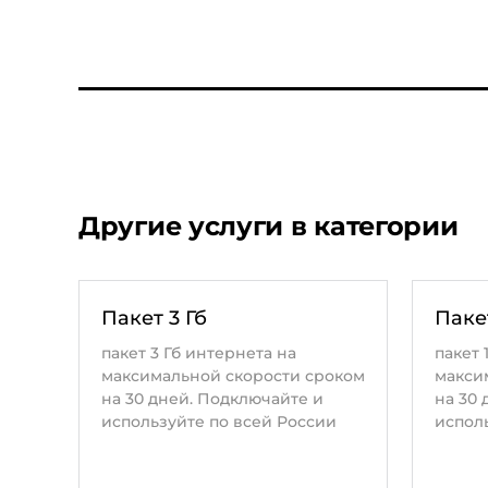
Другие услуги в категории
Пакет 3 Гб
Пакет
пакет 3 Гб интернета на
пакет 
максимальной скорости сроком
макси
на 30 дней. Подключайте и
на 30 
используйте по всей России
испол