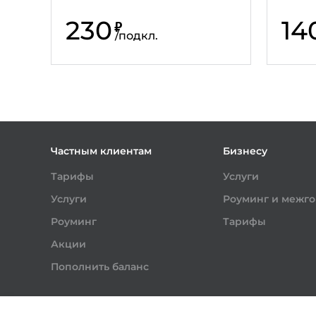
230
14
₽
/
подкл.
Частным клиентам
Бизнесу
Тарифы
Услуги
Услуги
Роуминг и межг
Роуминг
Тарифы
Акции
Пополнить баланс