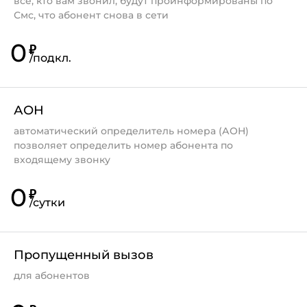
все, кто вам звонил, будут проинформированы по
Смс, что абонент снова в сети
0
₽
/
подкл.
АОН
автоматический определитель номера (АОН)
позволяет определить номер абонента по
входящему звонку
0
₽
/
сутки
Пропущенный вызов
для абонентов