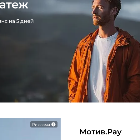
атеж
нс на 5 дней
Реклама
Мотив.Pay