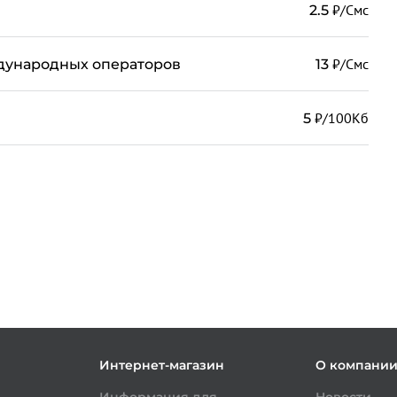
₽/Смс
2.5
₽/Смс
дународных операторов
13
₽/100Кб
5
Интернет-магазин
О компани