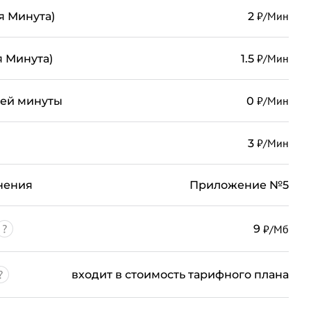
₽/Мин
я Минута)
2
₽/Мин
я Минута)
1.5
₽/Мин
ьей минуты
0
₽/Мин
3
нения
Приложение №5
₽/Мб
9
входит в стоимость тарифного плана