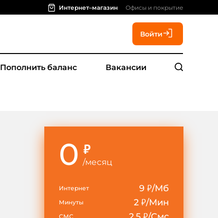
Интернет–магазин
Офисы и покрытие
Войти
Пополнить баланс
Вакансии
0
₽
/
месяц
₽
9
/Мб
Интернет
₽
2
/Мин
Минуты
₽
2.5
/Смс
СМС