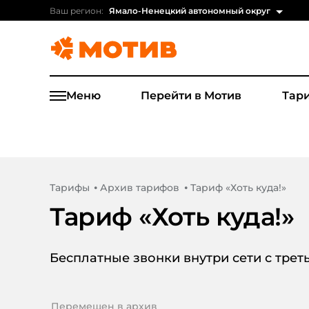
Ваш регион:
Ямало-Ненецкий автономный округ
Меню
Перейти в Мотив
Тар
Тарифы
Архив тарифов
Тариф «Хоть куда!»
Тариф «
Хоть куда!
»
Бесплатные звонки внутри сети с трет
Перемещен в архив