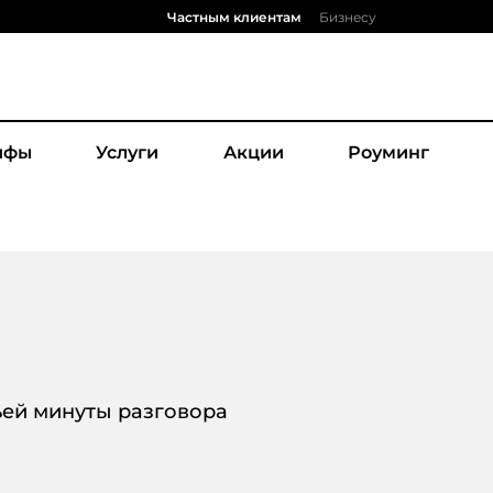
Частным клиентам
Бизнесу
ифы
Услуги
Акции
Роуминг
ьей минуты разговора