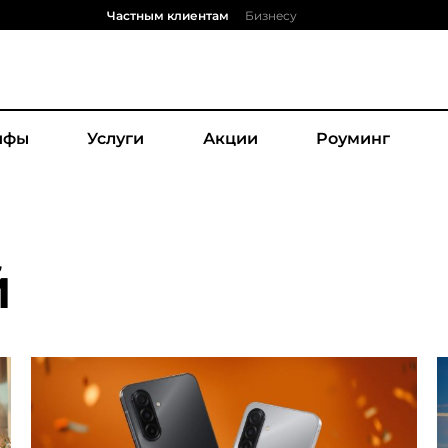
Частным клиентам
Бизнесу
ифы
Услуги
Акции
Роуминг
й