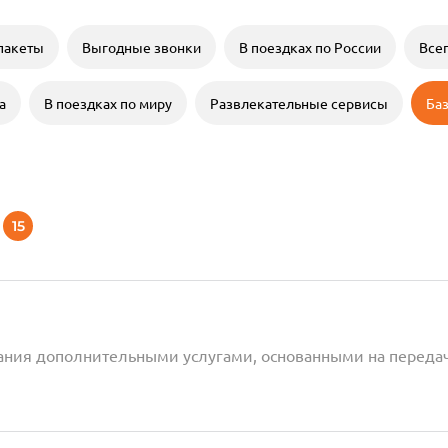
пакеты
Выгодные звонки
В поездках по России
Всег
а
В поездках по миру
Развлекательные сервисы
Баз
15
вания дополнительными услугами, основанными на переда