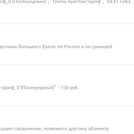
иф_0 (Посекундный)", "Очень простой тариф", "NEXT FREE"
еделами Большого Урала: по России и за границей
тариф_0 (Посекундный)" - 150 руб.
екущее соединение, позвонить другому абоненту