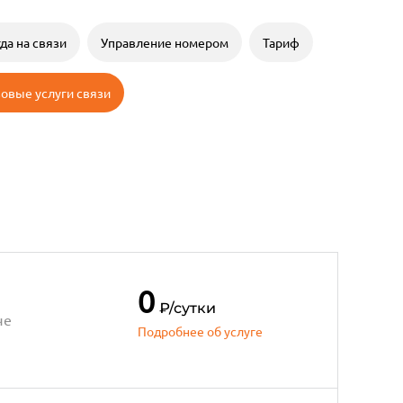
да на связи
Управление номером
Тариф
овые услуги связи
0
₽
/сутки
че
Подробнее об услуге