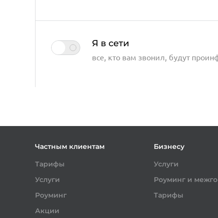
Я в сети
все, кто вам звонил, будут проин
Частным клиентам
Бизнесу
Тарифы
Услуги
Услуги
Роуминг и межг
Роуминг
Тарифы
Акции