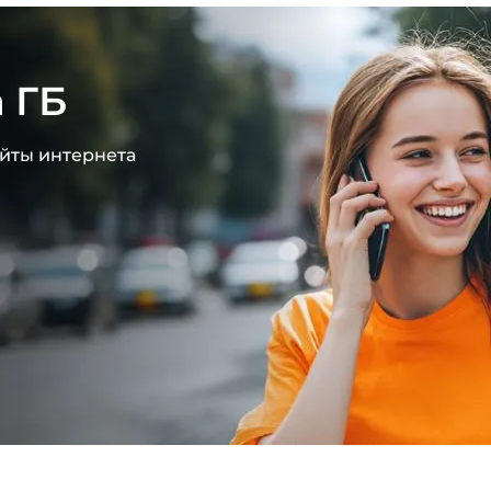
 ГБ
айты интернета