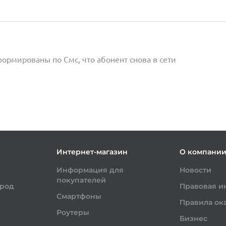
формированы по Смс, что абонент снова в сети
Интернет-магазин
О компани
Информация для
Новости
покупателей
ород
Правовая 
Смартфоны
Правила ока
Роутеры
Бизнес