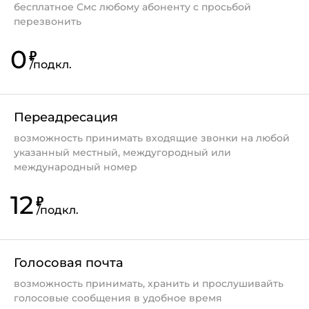
бесплатное Смс любому абоненту с просьбой
возможна некорректная работа отправки СМС-
перезвонить
сообщений с устройств XIAOMI;
0
возможна некорректная работа услуги
₽
/
подкл.
"
Публичный статический IP-адрес
";
подключенная технология VoLTE не влияет на
предоставление услуг в роуминге и их
Переадресация
тарификацию.
возможность принимать входящие звонки на любой
указанный местный, междугородный или
международный номер
12
₽
/
подкл.
Голосовая почта
возможность принимать, хранить и прослушивайть
голосовые сообщения в удобное время