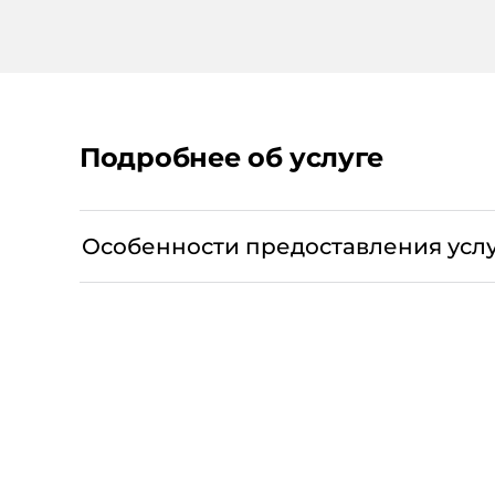
Подробнее об услуге
входящий и исходящий интернет-трафик та
не ограничивается по пропускной способност
Особенности предоставления усл
доступа (APN);
интернет-трафик, потребленный при включен
трафика,предоставленных в рамках других усл
пропускная способность для категории интер
услуга не действует при отрицательном бала