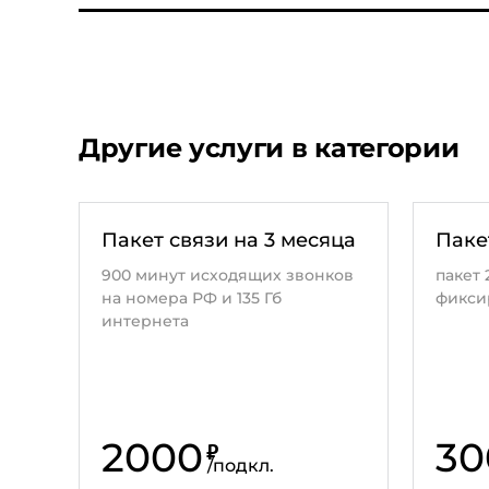
Другие услуги в категории
Пакет связи на 3 месяца
Паке
900 минут исходящих звонков
пакет 
на номера РФ и 135 Гб
фикси
интернета
2000
30
₽
/
подкл.