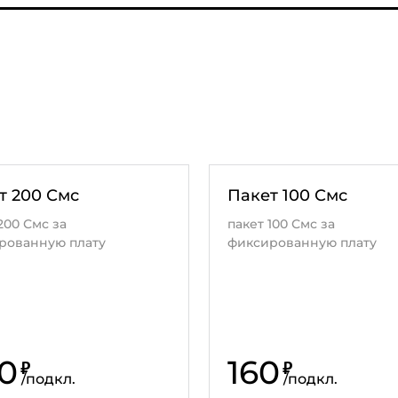
т 200 Смс
Пакет 100 Смс
200 Смс за
пакет 100 Смс за
рованную плату
фиксированную плату
0
160
₽
₽
/
подкл.
/
подкл.