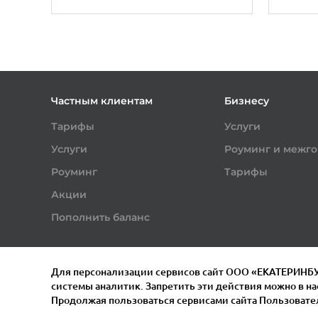
Частным клиентам
Бизнесу
Тарифы
Услуги
Услуги
Роуминг и межг
Роуминг
Тарифы
Акции
Пополнить баланс
Для персонализации сервисов сайт ООО «ЕКАТЕРИНБУР
системы аналитик. Запретить эти действия можно в нас
© 2011–
2026
Мотив.
Продолжая пользоваться сервисами сайта Пользовате
Все права защищены