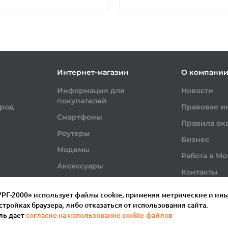
Интернет-магазин
О компани
Информация для
Новости
покупателей
ород
Правовая 
Смартфоны
Правила ока
Роутеры
Бизнес
Модемы
Работа в Мо
Аксессуары
Контакты
Г-2000» использует файлы сookie, применяя метрические и ин
тройках браузера, либо отказаться от использования сайта.
ль дает
согласие на использование cookie-файлов