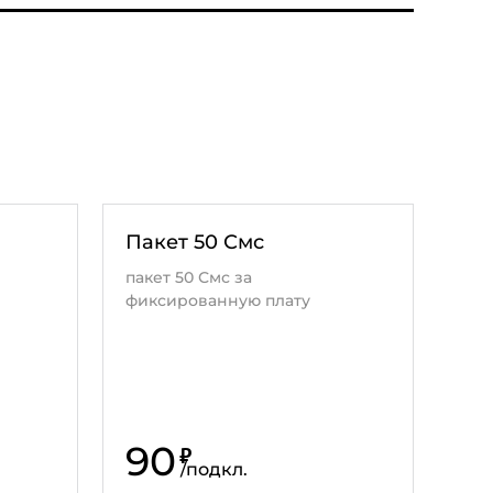
Пакет 50 Смс
пакет 50 Смс за
фиксированную плату
90
₽
/
подкл.