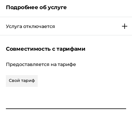
при переоформлении Договора;
Подробнее об услуге
при смене тарифного плана, если она
сопровождается сменой схемы оплаты и/или
Услуга отключается
типом Договора или если Услуга не
предусмотрена условиями нового тарифного
плана;
Совместимость с тарифами
в случае если Абонент не указал включение
Услуги в чекбоксе на web-ресурсах (не поставил
Предоставляется на тарифе
"галочку") при изменении параметров Опции
"Свой тариф".
Свой тариф