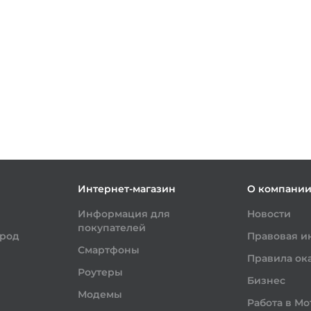
Интернет-магазин
О компани
Информация для
Новости
покупателей
ород
Правовая 
Смартфоны
Правила ока
Роутеры
Бизнес
Модемы
Работа в Мо