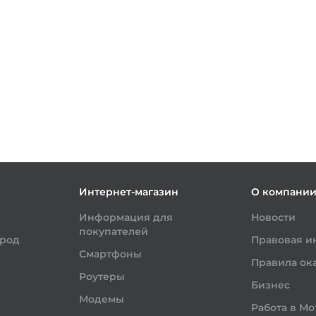
Интернет-магазин
О компани
Информация для
Новости
покупателей
ород
Правовая 
Смартфоны
Правила ока
Роутеры
Бизнес
Модемы
Работа в Мо