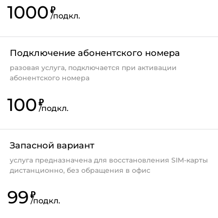
1000
кодовое слово.
₽
/
подкл.
rs@motivtelecom.ru
Подключение абонентского номера
разовая услуга, подключается при активации
абонентского номера
Если Вы забыли заказанное ранее
100
кодовое слово, его можно заменить,
₽
/
подкл.
обратившись в Контакт-центр или
Офис
продаж и обслуживания
. Подключение
дополнительного городского номера
Запасной вариант
через Контакт-центр в таком случае
возможно будет через 30 календарных
услуга предназначена для восстановления SIM-карты
дней.
дистанционно, без обращения в офис
99
₽
/
подкл.