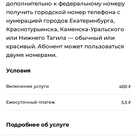
дополнительно к федеральному номеру
получить городской номер телефона с
нумерацией городов Екатеринбурга,
Краснотурьинска, Каменска-Уральского
или Нижнего Тагила — обычный или
красивый. Абонент может пользоваться
двумя номерами.
национальный паспорт;
Условия
заграничный паспорт;
дипломатический паспорт;
Включение услуги
400
₽
служебный паспорт;
Ежесуточный платеж
5.5
₽
временное удостоверение личности;
документ, удостоверяющий личность лица без
гражданства;
Подробнее об услуге
вид на жительство (для лиц без гражданства);