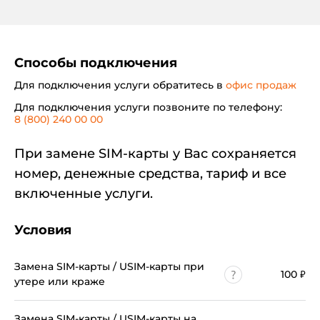
Способы подключения
При обращении нерезидента требуется один из
Для подключения услуги обратитесь в
офис продаж
следующих документов:
Для подключения услуги позвоните по телефону:
удостоверение личности гражданина
8 (800) 240 00 00
Республики Казахстан;
При замене SIM-карты у Вас сохраняется
идентификационная карта
;
номер, денежные средства, тариф и все
заграничный паспорт;
включенные услуги.
дипломатический паспорт;
служебный паспорт;
Условия
временное удостоверение личности;
Замена SIM-карты / USIM-карты при
100
₽
удостоверение беженца;
утере или краже
удостоверение личности лица,
ходатайствующего о признании беженцем на
Замена SIM-карты / USIM-карты на