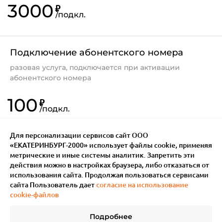
3000
₽
/
подкл.
В течение текущих и последующих суток с
Подключение абонентского номера
момента замены SIM-карты ограничен
доступ к услугам "
Смс Прием
", "
Смена
разовая услуга, подключается при активации
тарифа
"
абонентского номера
100
₽
/
подкл.
Для персонализации сервисов сайт ООО
«ЕКАТЕРИНБУРГ-2000» использует файлы сookie, применяя
метрические и иные системы аналитик. Запретить эти
действия можно в настройках браузера, либо отказаться от
использования сайта. Продолжая пользоваться сервисами
сайта Пользователь дает
согласие на использование
cookie-файлов
Подробнее