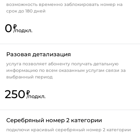
возможность временно заблокировать номер на
кодовое слово.
срок до 180 дней
0
₽
/
подкл.
Если не заказано кодовое слово,
необходимо назвать паспортные данные,
Разовая детализация
номер лицевого счета, номер договора.
услуга позволяет абоненту получать детальную
Если Вы забыли заказанное ранее
информацию по всем оказанным услугам связи за
кодовое слово, его можно заменить,
выбранный период
обратившись в Контакт-центр или Офис
продаж и обслуживания. Замена SIM-
250
₽
/
подкл.
карты с помощью комплекта "Запасной
Вариант" через Контакт-центр в таком
случае возможна будет через 30
календарных дней.
Серебряный номер 2 категории
подключи красивый серебряный номер 2 категории